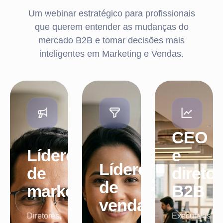
Um webinar estratégico para profissionais
que querem entender as mudanças do
mercado B2B e tomar decisões mais
inteligentes em Marketing e Vendas.
CEO
Líderes
e
Líderes
de
direto
de
marketing
B2B
vendas
Diretores,
Executivos