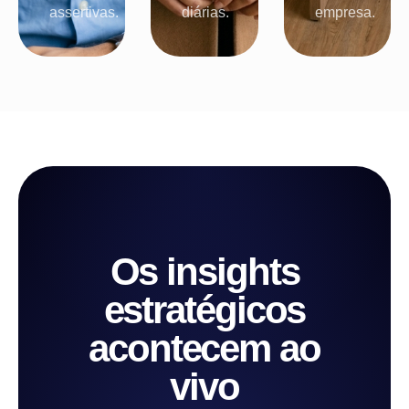
assertivas.
diárias.
empresa.
Os insights
estratégicos
acontecem ao
vivo